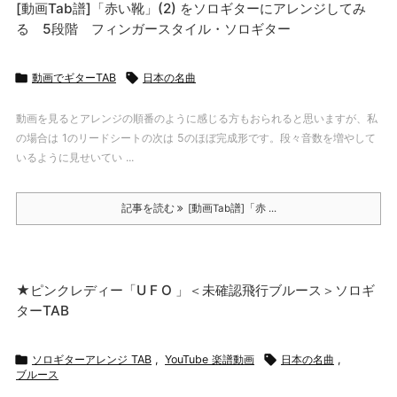
[動画Tab譜]「赤い靴」(2) をソロギターにアレンジしてみ
る 5段階 フィンガースタイル・ソロギター

動画でギターTAB

日本の名曲
動画を見るとアレンジの順番のように感じる方もおられると思いますが、私
の場合は 1のリードシートの次は 5のほぼ完成形です。段々音数を増やして
いるように見せいてい ...
記事を読む
[動画Tab譜]「赤 ...
★ピンクレディー「U F O 」＜未確認飛行ブルース＞ソロギ
ターTAB

ソロギターアレンジ TAB
,
YouTube 楽譜動画

日本の名曲
,
ブルース