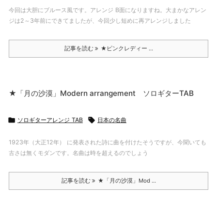
今回は大胆にブルース風です。アレンジ B面になりますね。大まかなアレン
ジは2～3年前にできてましたが、今回少し短めに再アレンジしました
記事を読む
★ピンクレディー ...
★「月の沙漠」Modern arrangement ソロギターTAB

ソロギターアレンジ TAB

日本の名曲
1923年（大正12年） に発表された詩に曲を付けたそうですが、今聞いても
古さは無くモダンです。名曲は時を超えるのでしょう
記事を読む
★「月の沙漠」Mod ...