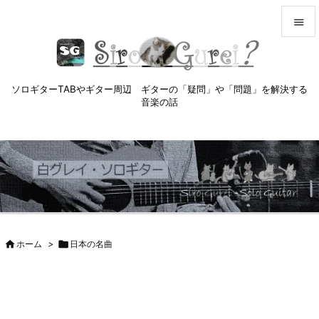


メニュ

ソロギターTABやギター周辺 ギターの「疑問」や「問題」を解決する
サイド
音楽の話

前へ

次へ

検索

ホーム
>

日本の名曲