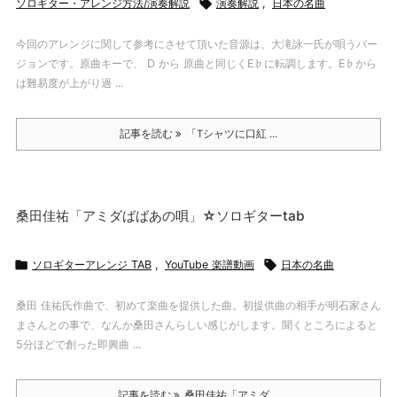
ソロギター・アレンジ方法/演奏解説

演奏解説
,
日本の名曲
今回のアレンジに関して参考にさせて頂いた音源は、大滝詠一氏が唄うバー
ジョンです。原曲キーで、 D から 原曲と同じくE♭に転調します。E♭から
は難易度が上がり過 ...
記事を読む
「Tシャツに口紅 ...
桑田佳祐「アミダばばあの唄」☆ソロギターtab

ソロギターアレンジ TAB
,
YouTube 楽譜動画

日本の名曲
桑田 佳祐氏作曲で、初めて楽曲を提供した曲。初提供曲の相手が明石家さん
まさんとの事で、なんか桑田さんらしい感じがします。聞くところによると
5分ほどで創った即興曲 ...
記事を読む
桑田佳祐「アミダ ...