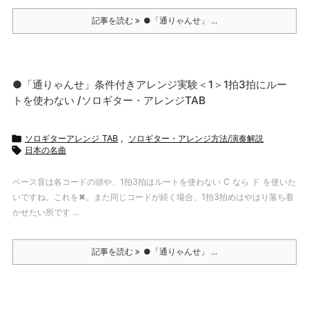
記事を読む
●「通りゃんせ」 ...
●「通りゃんせ」条件付きアレンジ実験＜1＞1拍3拍にルー
トを使わない /ソロギター・アレンジTAB

ソロギターアレンジ TAB
,
ソロギター・アレンジ方法/演奏解説

日本の名曲
ベース音は各コードの頭や、1拍3拍はルートを使わない C なら ド を使いた
いですね。これを✖。また同じコードが続く場合、1拍3拍めはやはり落ち着
かせたい所です ...
記事を読む
●「通りゃんせ」 ...