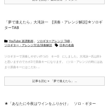
「夢で逢えたら」大滝詠一 [演奏・アレンジ解説]☆ソロギ
ターTAB

YouTube 楽譜動画
,
ソロギターアレンジ TAB
,
ソロギター・アレンジ方法/演奏解説

日本の名曲
ソロギターで演奏しやすい♯1つの キーG にしました。大滝詠一氏はB♭
と思いますのでカポ3で原曲キーになります。（ソロ・アレンジの時にはあ
まり原曲キーにはこだわ ...
記事を読む
「夢で逢えたら」 ...
★「あなたに今夜はワインをふりかけ」 ソロ・ギター