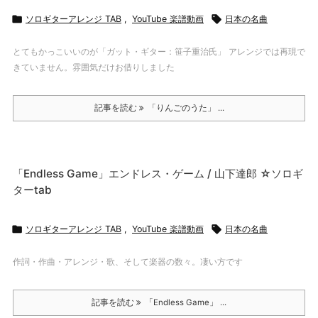

ソロギターアレンジ TAB
,
YouTube 楽譜動画

日本の名曲
とてもかっこいいのが「ガット・ギター：笹子重治氏」 アレンジでは再現で
きていません。雰囲気だけお借りしました
記事を読む
「りんごのうた」 ...
「Endless Game」エンドレス・ゲーム / 山下達郎 ☆ソロギ
ターtab

ソロギターアレンジ TAB
,
YouTube 楽譜動画

日本の名曲
作詞・作曲・アレンジ・歌、そして楽器の数々。凄い方です
記事を読む
「Endless Game」 ...