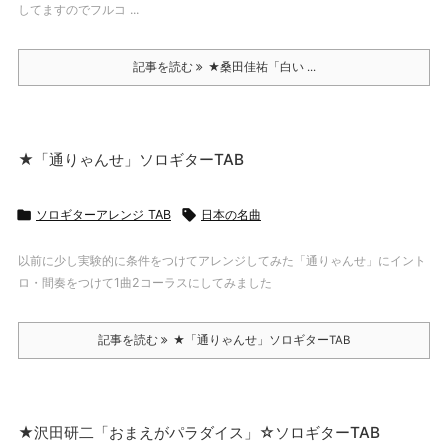
してますのでフルコ ...
記事を読む
★桑田佳祐「白い ...
★「通りゃんせ」ソロギターTAB

ソロギターアレンジ TAB

日本の名曲
以前に少し実験的に条件をつけてアレンジしてみた「通りゃんせ」にイント
ロ・間奏をつけて1曲2コーラスにしてみました
記事を読む
★「通りゃんせ」ソロギターTAB
★沢田研二「おまえがパラダイス」☆ソロギターTAB