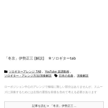
「冬京」伊勢正三 [解説] ☆ソロギターtab

ソロギターアレンジ TAB
,
YouTube 楽譜動画
,
ソロギター・アレンジ方法/演奏解説

日本の名曲
,
演奏解説
ローポジション中心のアレンジで極端に難しい部分はありませんが、スムー
ズに演奏するためには左指の運指を前後を含めて考える必要があります
記事を読む
「冬京」伊勢正三 ...