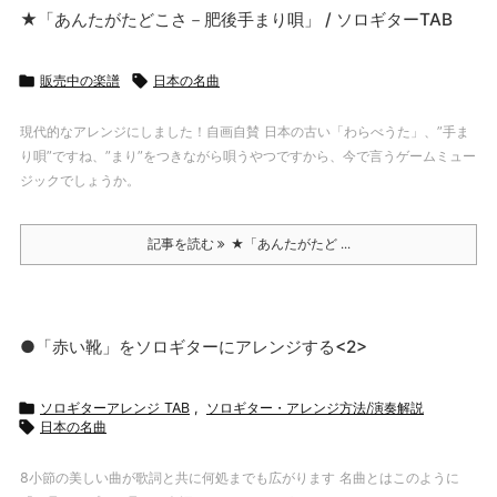
★「あんたがたどこさ－肥後手まり唄」 / ソロギターTAB

販売中の楽譜

日本の名曲
現代的なアレンジにしました！自画自賛 日本の古い「わらべうた」、”手ま
り唄”ですね、”まり”をつきながら唄うやつですから、今で言うゲームミュー
ジックでしょうか。
記事を読む
★「あんたがたど ...
●「赤い靴」をソロギターにアレンジする<2>

ソロギターアレンジ TAB
,
ソロギター・アレンジ方法/演奏解説

日本の名曲
8小節の美しい曲が歌詞と共に何処までも広がります 名曲とはこのように