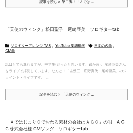
記事を読む
第二弾！「Ａでは ...
「天使のウィンク」松田聖子 尾崎亜美 ソロギターtab

ソロギターアレンジ TAB
,
YouTube 楽譜動画

日本の名曲
,
CM曲
話はとても逸れますが、中学生(だったと思います、遥か昔)。尾崎亜美さん
をライブで拝見しています。なんと！「吉幾三・庄野真代・尾崎亜美」のジ
ョイント・ライブです。 ...
記事を読む
「天使のウィンク ...
「ＡではじまりＣでおわる素材の会社はＡＧＣ」の唄 A G
C 株式会社様 CMソング ソロギターtab