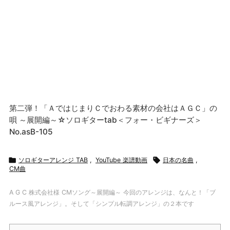
第二弾！「ＡではじまりＣでおわる素材の会社はＡＧＣ」の
唄 ～展開編～☆ソロギターtab＜フォー・ビギナーズ＞
No.asB-105

ソロギターアレンジ TAB
,
YouTube 楽譜動画

日本の名曲
,
CM曲
A G C 株式会社様 CMソング～展開編～ 今回のアレンジは、なんと！「ブ
ルース風アレンジ」。そして「シンプル転調アレンジ」の２本です