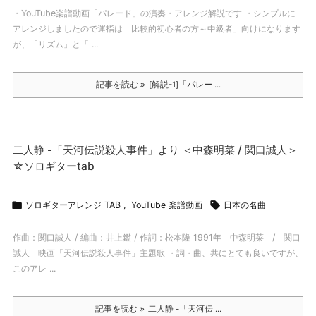
・YouTube楽譜動画「パレード」の演奏・アレンジ解説です ・シンプルに
アレンジしましたので運指は「比較的初心者の方～中級者」向けになります
が、「リズム」と「 ...
記事を読む
[解説-1]「パレー ...
二人静 -「天河伝説殺人事件」より ＜中森明菜 / 関口誠人＞
☆ソロギターtab

ソロギターアレンジ TAB
,
YouTube 楽譜動画

日本の名曲
作曲：関口誠人 / 編曲：井上鑑 / 作詞：松本隆 1991年 中森明菜 / 関口
誠人 映画「天河伝説殺人事件」主題歌 ・詞・曲、共にとても良いですが、
このアレ ...
記事を読む
二人静 -「天河伝 ...