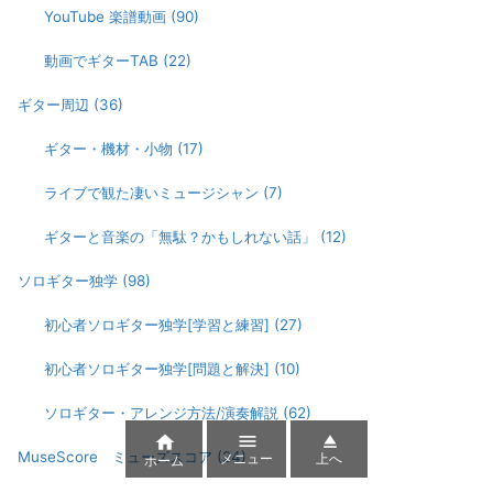
YouTube 楽譜動画
(90)
動画でギターTAB
(22)
ギター周辺
(36)
ギター・機材・小物
(17)
ライブで観た凄いミュージシャン
(7)
ギターと音楽の「無駄？かもしれない話」
(12)
ソロギター独学
(98)
初心者ソロギター独学[学習と練習]
(27)
初心者ソロギター独学[問題と解決]
(10)
ソロギター・アレンジ方法/演奏解説
(62)



MuseScore ミューズスコア
(24)
メニュー
上へ
ホーム