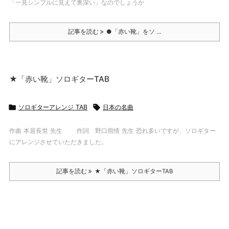
「一見シンプルに見えて奥深い」なのでしょうか
記事を読む
●「赤い靴」をソ ...
★「赤い靴」ソロギターTAB

ソロギターアレンジ TAB

日本の名曲
作曲 本居長世 先生 作詞 野口雨情 先生 恐れ多いですが、ソロギター
にアレンジさせていただきました。
記事を読む
★「赤い靴」ソロギターTAB