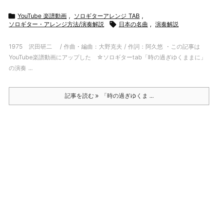

YouTube 楽譜動画
,
ソロギターアレンジ TAB
,
ソロギター・アレンジ方法/演奏解説

日本の名曲
,
演奏解説
1975 沢田研二 / 作曲・編曲：大野克夫 / 作詞：阿久悠 ・この記事は
YouTube楽譜動画にアップした ☆ソロギターtab「時の過ぎゆくままに」
の演奏 ...
記事を読む
「時の過ぎゆくま ...