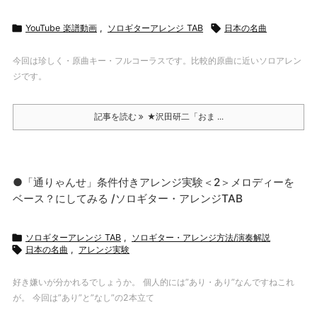

YouTube 楽譜動画
,
ソロギターアレンジ TAB

日本の名曲
今回は珍しく・原曲キー・フルコーラスです。比較的原曲に近いソロアレン
ジです。
記事を読む
★沢田研二「おま ...
●「通りゃんせ」条件付きアレンジ実験＜2＞メロディーを
ベース？にしてみる /ソロギター・アレンジTAB

ソロギターアレンジ TAB
,
ソロギター・アレンジ方法/演奏解説

日本の名曲
,
アレンジ実験
好き嫌いが分かれるでしょうか。 個人的には”あり・あり”なんですねこれ
が。 今回は”あり”と”なし”の2本立て