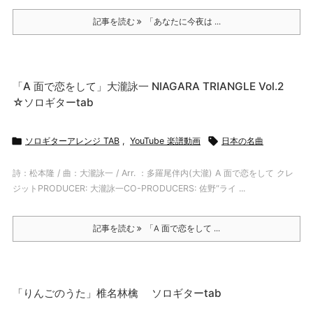
記事を読む
「あなたに今夜は ...
「A 面で恋をして」大瀧詠一 NIAGARA TRIANGLE Vol.2
☆ソロギターtab

ソロギターアレンジ TAB
,
YouTube 楽譜動画

日本の名曲
詩：松本隆 / 曲：大瀧詠一 / Arr. ：多羅尾伴内(大瀧) A 面で恋をして クレ
ジットPRODUCER: 大瀧詠一CO-PRODUCERS: 佐野“ライ ...
記事を読む
「A 面で恋をして ...
「りんごのうた」椎名林檎 ソロギターtab