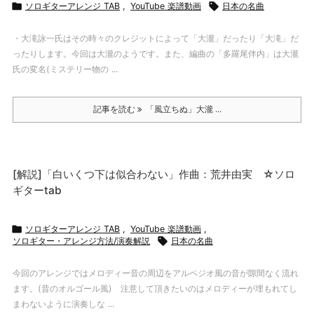

ソロギターアレンジ TAB
,
YouTube 楽譜動画

日本の名曲
・大滝詠一氏はその時々のクレジットによって「大瀧」だったり「大滝」だ
ったりします。今回は大瀧のようです。また、編曲の「多羅尾伴内」は大瀧
氏の変名(ミステリー物の ...
記事を読む
「風立ちぬ」大瀧 ...
[解説]「白いくつ下は似合わない」作曲：荒井由実 ☆ソロ
ギターtab

ソロギターアレンジ TAB
,
YouTube 楽譜動画
,
ソロギター・アレンジ方法/演奏解説

日本の名曲
今回のアレンジではメロディー音の周辺をアルペジオ風の音が隙間なく流れ
ます。(昔のオルゴール風) 注意して頂きたいのはメロディーが埋もれてし
まわないように演奏しな ...