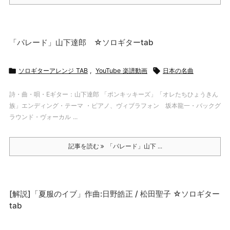
「パレード」山下達郎 ☆ソロギターtab

ソロギターアレンジ TAB
,
YouTube 楽譜動画

日本の名曲
詩・曲・唄・Eギター：山下達郎 「ポンキッキーズ」「オレたちひょうきん
族」エンディング・テーマ ・ピアノ、ヴィブラフォン 坂本龍一・バックグ
ラウンド・ヴォーカル ...
記事を読む
「パレード」山下 ...
[解説]「夏服のイブ」作曲:日野皓正 / 松田聖子 ☆ソロギター
tab