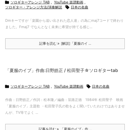

ソロギターアレンジ TAB
,
YouTube 楽譜動画
,
ソロギター・アレンジ方法/演奏解説

日本の名曲
Dmキーですが「楽園から追い出された恋人達」の為にmaj7コードで終わり
ました。Fmaj7 でなんとなく未来に希望が持てる感じ...
記事を読む
[解説]「夏服のイ ...
「夏服のイブ」作曲:日野皓正 / 松田聖子☆ソロギターtab

ソロギターアレンジ TAB
,
YouTube 楽譜動画

日本の名曲
作曲：日野皓正／作詞：松本隆／編曲：笹路正徳 1984年 松田聖子 映画
「夏服のイブ」主題歌 ・松田聖子氏の歌をよく聞いていたわけではありませ
んが、TV等でよく ...
記事を読む
「夏服のイブ」作 ...