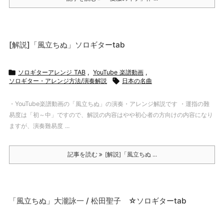
[解説]「風立ちぬ」ソロギターtab

ソロギターアレンジ TAB
,
YouTube 楽譜動画
,
ソロギター・アレンジ方法/演奏解説

日本の名曲
・YouTube楽譜動画の「風立ちぬ」の演奏・アレンジ解説です ・運指の難
易度は「初～中」ですので、解説の内容はやや初心者の方向けの内容になり
ますが、演奏難易度 ...
記事を読む
[解説]「風立ちぬ ...
「風立ちぬ」大瀧詠一 / 松田聖子 ☆ソロギターtab