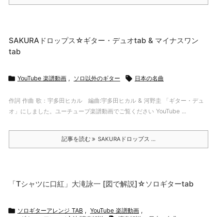
SAKURAドロップス☆ギター・デュオtab & マイナスワン
tab

YouTube 楽譜動画
,
ソロ以外のギター

日本の名曲
作詞 作曲 歌：宇多田ヒカル 編曲:宇多田ヒカル & 河野圭 「ギター・デュ
オ」にしました。ユーチューブ楽譜動画でご覧ください YouTube ...
記事を読む
SAKURAドロップス ...
「Tシャツに口紅」大滝詠一 [図で解説]☆ソロギターtab

ソロギターアレンジ TAB
,
YouTube 楽譜動画
,