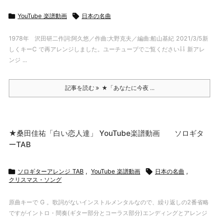

YouTube 楽譜動画

日本の名曲
1978年 沢田研二作詞:阿久悠／作曲:大野克夫／編曲:船山基紀 2021/3/5新
しくキーC で再アレンジしました。ユーチューブでご覧ください⇩⇩ 新アレ
ンジ ...
記事を読む
★「あなたに今夜 ...
★桑田佳祐「白い恋人達」 YouTube楽譜動画 ソロギタ
ーTAB

ソロギターアレンジ TAB
,
YouTube 楽譜動画

日本の名曲
,
クリスマス・ソング
原曲キーで G 。歌詞がないインストルメンタルなので、繰り返しの2番省略
ですがイントロ・間奏(ギター部分とコーラス部分)エンディングとアレンジ