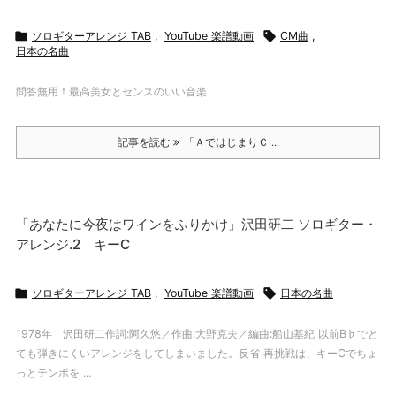

ソロギターアレンジ TAB
,
YouTube 楽譜動画

CM曲
,
日本の名曲
問答無用！最高美女とセンスのいい音楽
記事を読む
「ＡではじまりＣ ...
「あなたに今夜はワインをふりかけ」沢田研二 ソロギター・
アレンジ.2 キーC

ソロギターアレンジ TAB
,
YouTube 楽譜動画

日本の名曲
1978年 沢田研二作詞:阿久悠／作曲:大野克夫／編曲:船山基紀 以前B♭でと
ても弾きにくいアレンジをしてしまいました。反省 再挑戦は、キーCでちょ
っとテンポを ...