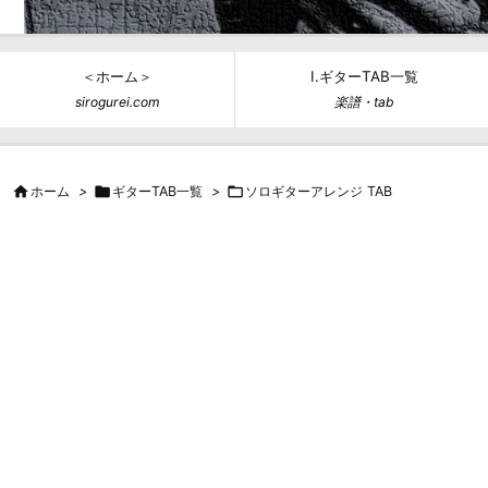
＜ホーム＞
Ⅰ.ギターTAB一覧
sirogurei.com
楽譜・tab

ホーム
>

ギターTAB一覧
>

ソロギターアレンジ TAB