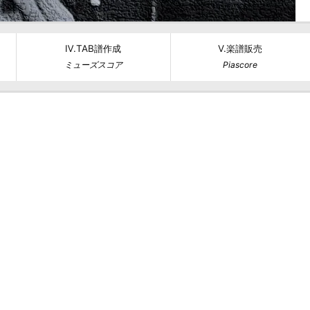
Ⅳ.TAB譜作成
Ⅴ.楽譜販売
ミューズスコア
Piascore