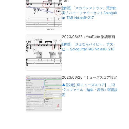
TAB
[解説]「スカイレストラン」荒井由
実 / ハイ・ファイ・セットSologuit
ar TAB No.asB-217
2023/08/23
:
YouTube 楽譜動画
[解説]「さよならベイビー」アズ・
ビー SologuitarTAB No.asB-216
2023/06/26
:
ミューズスコア設定
▲[設定]_6[ミューズスコア] _13
-2＜ファイル・編集・表示＞環境設
定