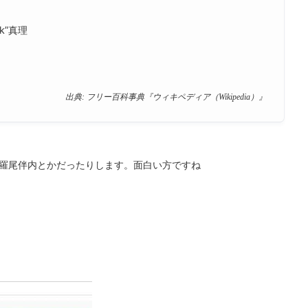
lk”真理
出典: フリー百科事典『ウィキペディア（Wikipedia）』
羅尾伴内とかだったりします。面白い方ですね