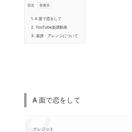
目次
1.
A 面で恋をして
2.
YouTube楽譜動画
3.
楽譜・アレンジについて
A 面で恋をして
クレジット