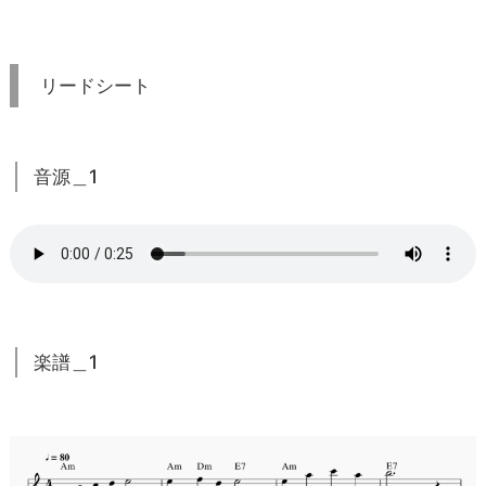
リードシート
音源＿1
楽譜＿1