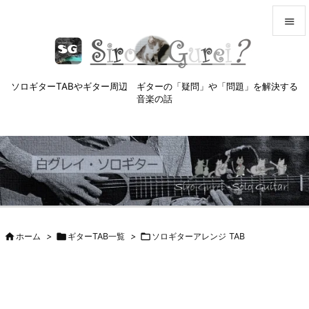


メニュ

ソロギターTABやギター周辺 ギターの「疑問」や「問題」を解決する
サイド
音楽の話

前へ

次へ

検索

ホーム
>

ギターTAB一覧
>

ソロギターアレンジ TAB