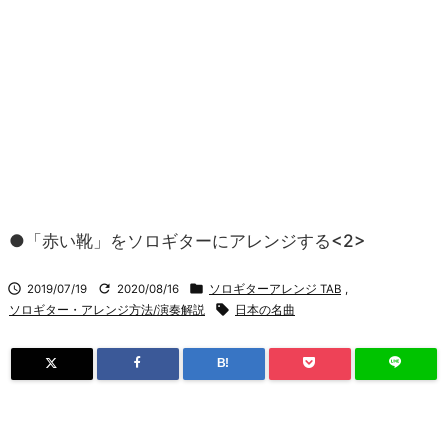
●「赤い靴」をソロギターにアレンジする<2>



2019/07/19
2020/08/16
ソロギターアレンジ TAB
,

ソロギター・アレンジ方法/演奏解説
日本の名曲
B!