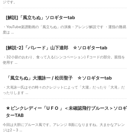
ジです。
[解説]「風立ちぬ」ソロギターtab
・YouTube楽譜動画の「風立ちぬ」の演奏・アレンジ解説です ・運指の難易
度は ...
[解説-2]「パレード」山下達郎 ☆ソロギターtab
・32小節のおわり、食って入る(シンコペーション) Fコードの部分。親指を
使用す ...
「風立ちぬ」大瀧詠一 / 松田聖子 ☆ソロギターtab
・大滝詠一氏はその時々のクレジットによって「大瀧」だったり「大滝」だ
ったりします ...
★ピンクレディー「U F O 」＜未確認飛行ブルース＞ソロギ
ターTAB
今回は大胆にブルース風です。アレンジ B面になりますね。大まかなアレン
ジは2～3 ...