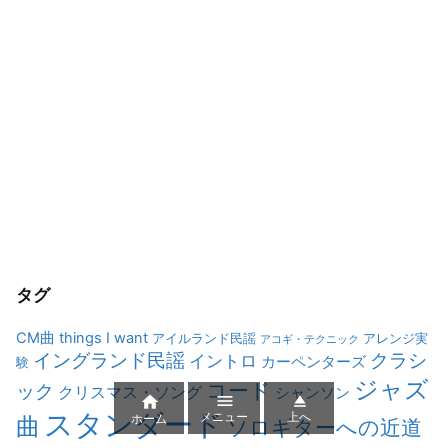
タグ
CM曲
things I want
アイルランド民謡
アレンジ実
アコギ・テクニック
イングランド民謡
クラシ
イントロ
カーペンターズ
験
ジャズ
コード
ック
クリスマス・ソング
シャンソン



スタンダード
メニュー
上へ
曲
ホーム
ソロギターへの近道