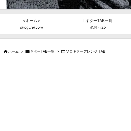
＜ホーム＞
Ⅰ.ギターTAB一覧
sirogurei.com
楽譜・tab

ホーム
>

ギターTAB一覧
>

ソロギターアレンジ TAB