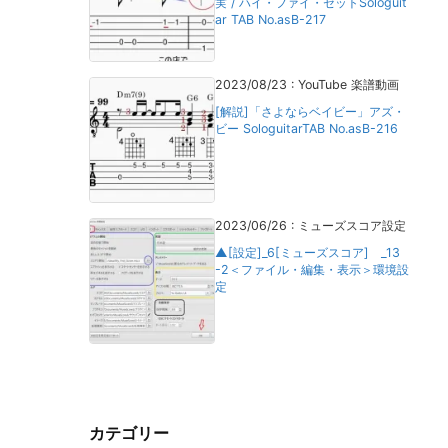
実 / ハイ・ファイ・セットSologuit
ar TAB No.asB-217
2023/08/23
:
YouTube 楽譜動画
[解説]「さよならベイビー」アズ・
ビー SologuitarTAB No.asB-216
2023/06/26
:
ミューズスコア設定
▲[設定]_6[ミューズスコア] _13
-2＜ファイル・編集・表示＞環境設
定
カテゴリー