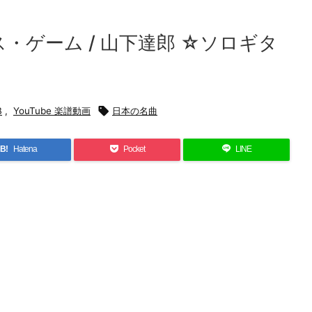
レス・ゲーム / 山下達郎 ☆ソロギタ
B
,
YouTube 楽譜動画

日本の名曲
B!
Hatena
Pocket
LINE