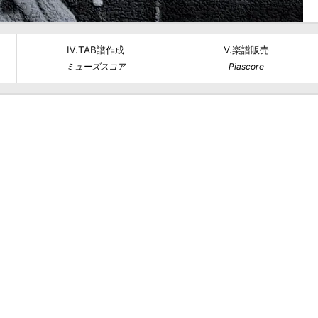
Ⅳ.TAB譜作成
Ⅴ.楽譜販売
ミューズスコア
Piascore