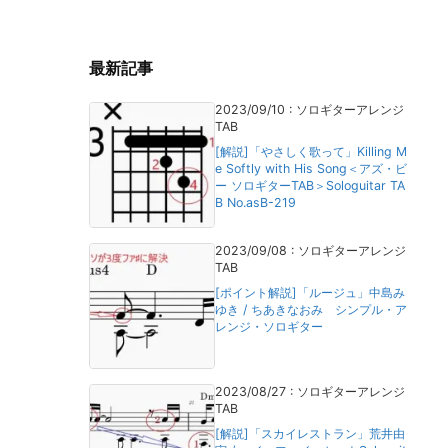
最新記事
2023/09/10
:
ソロギターアレンジ
TAB
[解説]「やさしく歌って」Killing M
e Softly with His Song＜アズ・ビ
ー ソロギターTAB＞Sologuitar TA
B No.asB-219
2023/09/08
:
ソロギターアレンジ
TAB
[ポイント解説]「ルージュ」中島み
ゆき / ちあきなおみ シンプル・ア
レンジ・ソロギター
2023/08/27
:
ソロギターアレンジ
TAB
[解説]「スカイレストラン」荒井由