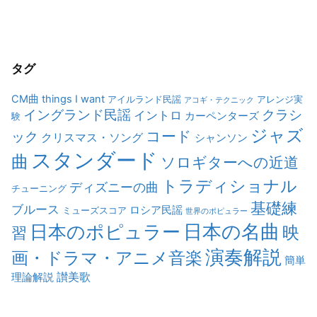
タグ
CM曲
things I want
アイルランド民謡
アレンジ実
アコギ・テクニック
イングランド民謡
クラシ
イントロ
カーペンターズ
験
ジャズ
コード
ック
クリスマス・ソング
シャンソン
スタンダード
曲
ソロギターへの近道
トラディショナル
ディズニーの曲
チューニング
基礎練
ブルース
ロシア民謡
ミューズスコア
世界のポピュラー
日本の名曲
日本のポピュラー
映
習
演奏解説
画・ドラマ・アニメ音楽
簡単
讃美歌
理論解説