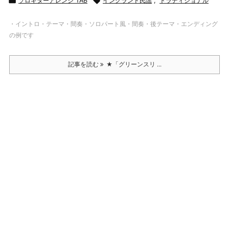

ソロギターアレンジ TAB

イングランド民謡
,
トラディショナル
・イントロ・テーマ・間奏・ソロパート風・間奏・後テーマ・エンディング
の例です
記事を読む
★「グリーンスリ ...