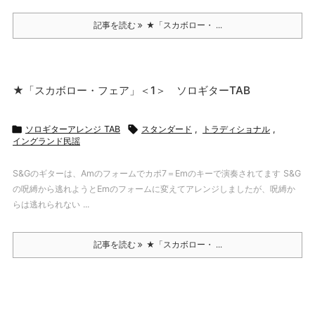
記事を読む
★「スカボロー・ ...
★「スカボロー・フェア」＜1＞ ソロギターTAB

ソロギターアレンジ TAB

スタンダード
,
トラディショナル
,
イングランド民謡
S&Gのギターは、Amのフォームでカポ7＝Emのキーで演奏されてます S&G
の呪縛から逃れようとEmのフォームに変えてアレンジしましたが、呪縛か
らは逃れられない ...
記事を読む
★「スカボロー・ ...