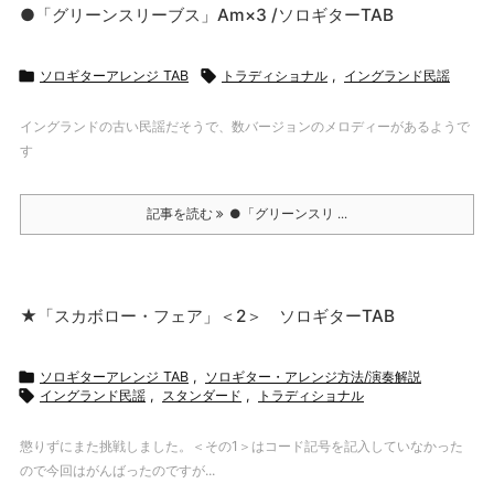
●「グリーンスリーブス」Am×3 /ソロギターTAB

ソロギターアレンジ TAB

トラディショナル
,
イングランド民謡
イングランドの古い民謡だそうで、数バージョンのメロディーがあるようで
す
記事を読む
●「グリーンスリ ...
★「スカボロー・フェア」＜2＞ ソロギターTAB

ソロギターアレンジ TAB
,
ソロギター・アレンジ方法/演奏解説

イングランド民謡
,
スタンダード
,
トラディショナル
懲りずにまた挑戦しました。＜その1＞はコード記号を記入していなかった
ので今回はがんばったのですが...