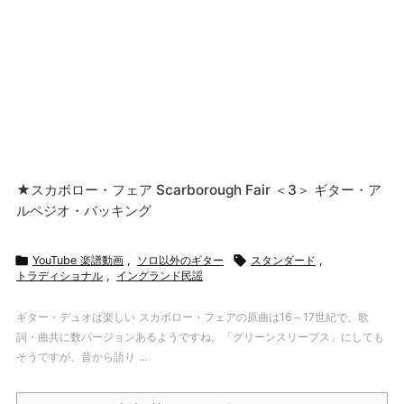
★スカボロー・フェア Scarborough Fair ＜3＞ ギター・ア
ルペジオ・バッキング

YouTube 楽譜動画
,
ソロ以外のギター

スタンダード
,
トラディショナル
,
イングランド民謡
ギター・デュオは楽しい スカボロー・フェアの原曲は16～17世紀で、歌
詞・曲共に数バージョンあるようですね。「グリーンスリーブス」にしても
そうですが、昔から語り ...