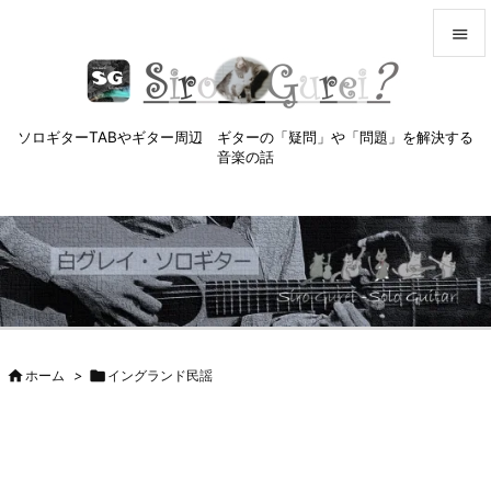


メニュ

ソロギターTABやギター周辺 ギターの「疑問」や「問題」を解決する
サイド
音楽の話

前へ

次へ

検索

ホーム
>

イングランド民謡