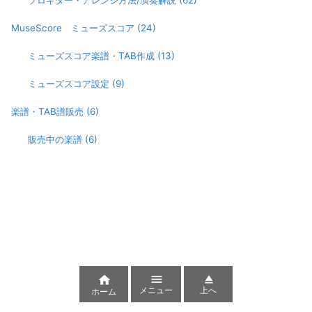
ソロギター・アレンジ方法/演奏解説
(62)
MuseScore ミューズスコア
(24)
ミューズスコア楽譜・TAB作成
(13)
ミューズスコア設定
(9)
楽譜・TAB譜販売
(6)
販売中の楽譜
(6)



メニュー
上へ
ホーム