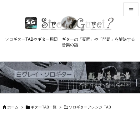


メニュ

ソロギターTABやギター周辺 ギターの「疑問」や「問題」を解決する
サイド
音楽の話

前へ

次へ

検索

ホーム
>

ギターTAB一覧
>

ソロギターアレンジ TAB