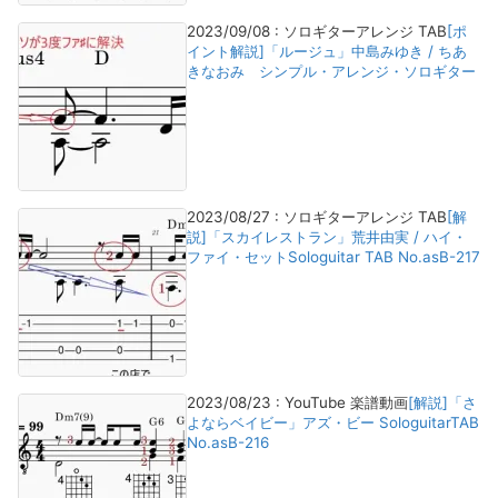
2023/09/08
:
ソロギターアレンジ TAB
[ポ
イント解説]「ルージュ」中島みゆき / ちあ
きなおみ シンプル・アレンジ・ソロギター
2023/08/27
:
ソロギターアレンジ TAB
[解
説]「スカイレストラン」荒井由実 / ハイ・
ファイ・セットSologuitar TAB No.asB-217
2023/08/23
:
YouTube 楽譜動画
[解説]「さ
よならベイビー」アズ・ビー SologuitarTAB
No.asB-216