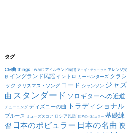
タグ
CM曲
things I want
アイルランド民謡
アレンジ実
アコギ・テクニック
イングランド民謡
クラシ
イントロ
カーペンターズ
験
ジャズ
コード
ック
クリスマス・ソング
シャンソン
スタンダード
曲
ソロギターへの近道
トラディショナル
ディズニーの曲
チューニング
基礎練
ブルース
ロシア民謡
ミューズスコア
世界のポピュラー
日本の名曲
日本のポピュラー
映
習