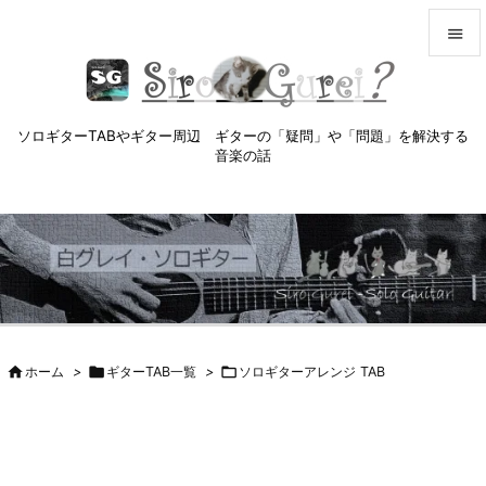


メニュ

ソロギターTABやギター周辺 ギターの「疑問」や「問題」を解決する
サイド
音楽の話

前へ

次へ

検索

ホーム
>

ギターTAB一覧
>

ソロギターアレンジ TAB