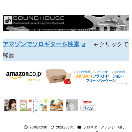
アマゾンでソロギターを検索
←クリックで
移動



2019/12/30
2020/08/15
ソロギターアレンジ TAB
,