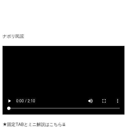
ナポリ民謡
★固定TABとミニ解説はこちら⇊