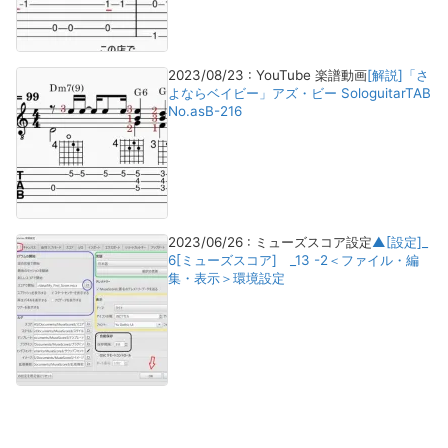
2023/08/23
:
YouTube 楽譜動画
[解説]「さ
よならベイビー」アズ・ビー SologuitarTAB
No.asB-216
2023/06/26
:
ミューズスコア設定
▲[設定]_
6[ミューズスコア] _13 -2＜ファイル・編
集・表示＞環境設定