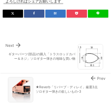
よろしければシェアお願いします
B!

Next
ギターパーツ(部品)の購入「トラスロッドカバ
ー＆ネジ」ソロギター弾きの地味な買い物

Prev
★Reverb「リバーブ・ディレイ」厳選3点
ソロギター弾きの欲しいもの-3