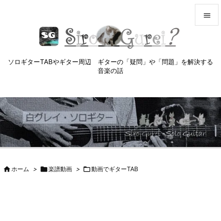


メニュ

ソロギターTABやギター周辺 ギターの「疑問」や「問題」を解決する
サイド
音楽の話

前へ

次へ

検索

ホーム
>

楽譜動画
>

動画でギターTAB