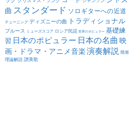
ック
クリスマス・ソング
シャンソン
スタンダード
曲
ソロギターへの近道
トラディショナル
ディズニーの曲
チューニング
基礎練
ブルース
ロシア民謡
ミューズスコア
世界のポピュラー
日本の名曲
日本のポピュラー
映
習
演奏解説
画・ドラマ・アニメ音楽
簡単
讃美歌
理論解説