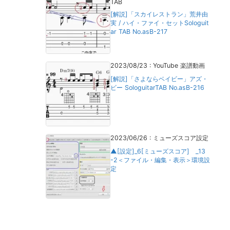
TAB
[解説]「スカイレストラン」荒井由
実 / ハイ・ファイ・セットSologuit
ar TAB No.asB-217
2023/08/23
:
YouTube 楽譜動画
[解説]「さよならベイビー」アズ・
ビー SologuitarTAB No.asB-216
2023/06/26
:
ミューズスコア設定
▲[設定]_6[ミューズスコア] _13
-2＜ファイル・編集・表示＞環境設
定