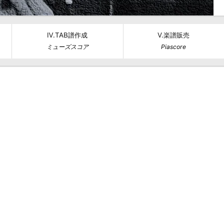
Ⅳ.TAB譜作成
Ⅴ.楽譜販売
ミューズスコア
Piascore