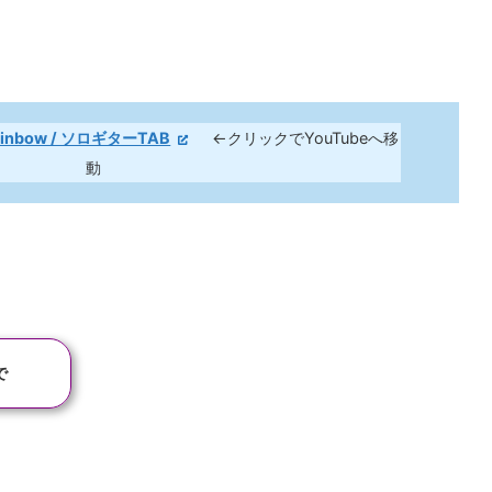
inbow / ソロギターTAB
←クリックでYouTubeへ移
動
で