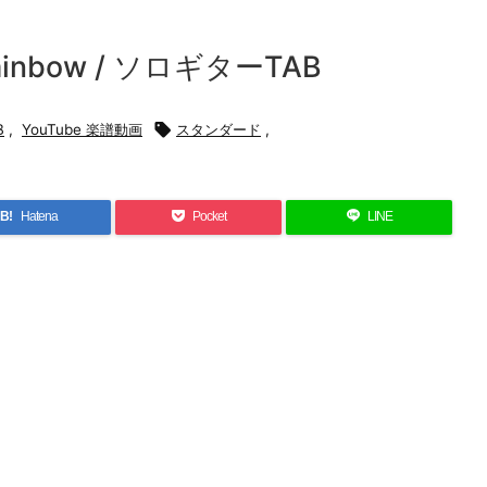
inbow / ソロギターTAB
B
,
YouTube 楽譜動画

スタンダード
,
B!
Hatena
Pocket
LINE