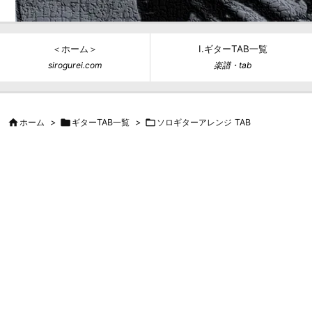
＜ホーム＞
Ⅰ.ギターTAB一覧
sirogurei.com
楽譜・tab

ホーム
>

ギターTAB一覧
>

ソロギターアレンジ TAB