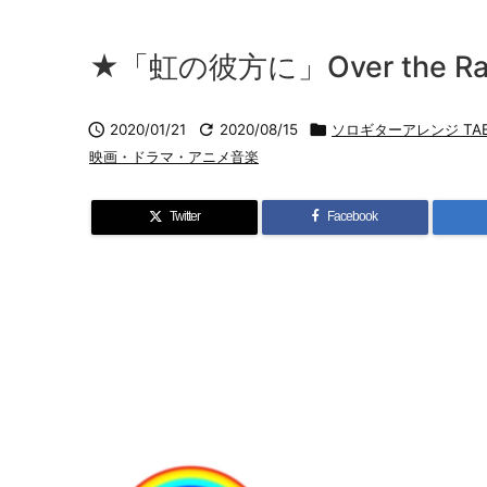
★「虹の彼方に」Over the Ra

2020/01/21

2020/08/15

ソロギターアレンジ TA
映画・ドラマ・アニメ音楽
Twitter
Facebook