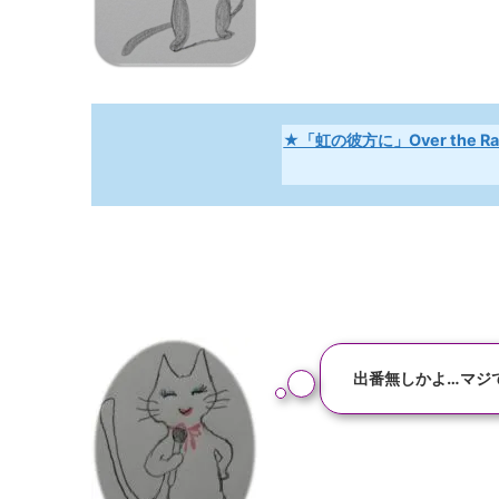
★「虹の彼方に」Over the Ra
出番無しかよ…マジ